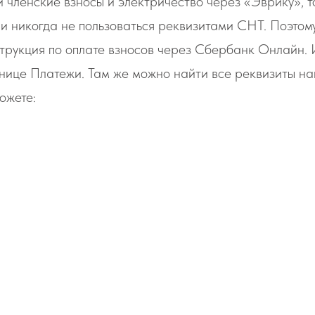
 членские взносы и электричество через «Эврику», т
и никогда не пользоваться реквизитами СНТ. Поэтом
трукция по оплате взносов через Сбербанк Онлайн.
нице Платежи. Там же можно найти все реквизиты н
ожете:
 все реквизиты СНТ при оплате.
латеж как шаблон.
вать этот шаблон в дальнейшем при оплате взносов.
 картой на сайте.