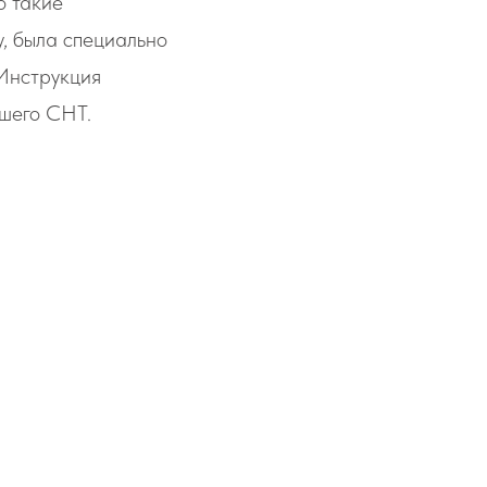
о такие
у, была специально
 Инструкция
ашего СНТ.