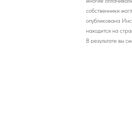
многие оплачивали
собственники могл
опубликована Инс
находится на стра
В результате вы см
Один раз ввести
Сохранить это п
Удобно использо
Просто оплатить